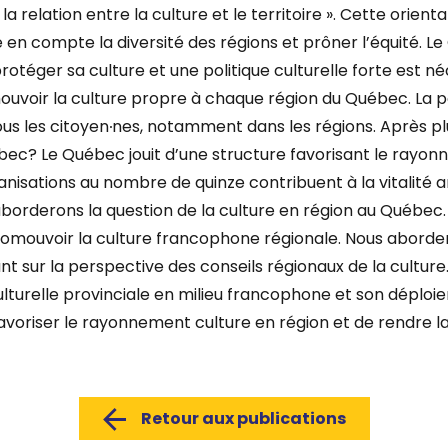
la relation entre la culture et le territoire ». Cette orien
e en compte la diversité des régions et prôner l’équité.
téger sa culture et une politique culturelle forte est néc
ouvoir la culture propre à chaque région du Québec. La po
ous les
citoyen∙nes
, notamment dans les régions. Après plu
bec?
Le Québec jouit d’une structure favorisant le rayon
ganisations au nombre de quinze contribuent à la vitalité 
derons la question de la culture en région au Québec. No
romouvoir la culture francophone régionale. Nous aborde
ant sur la perspective des conseils régionaux de la cult
culturelle provinciale en milieu francophone et son déploi
 favoriser le rayonnement culture en région et de rendre l
Retour aux publications