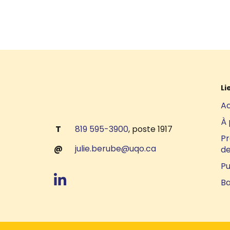
Li
Ac
À 
T
819 595-3900
, poste 1917
Pr
@
julie.berube@uqo.ca
de
Pu
Ba