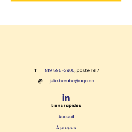
T
819 595-3900
, poste 1917
@
julie.berube@uqo.ca
Liens rapides
Accueil
À propos