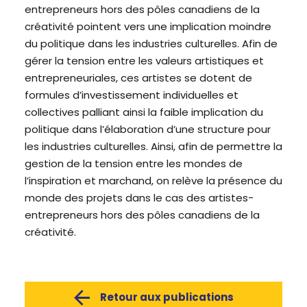
entrepreneurs hors des
pôles
canadiens
de la
créativité
pointent
vers
une
implication
moindre
du politique dans les industries
culturelles
. Afin de
gérer
la tension entre les
valeurs
artistiques
et
entrepreneuriales
,
ces
artistes se
dotent
de
formules
d’investissement
individuelles
et
collectives
palliant
ainsi
la
faible
implication du
politique dans
l’élaboration
d’une
structure pour
les industries
culturelles
.
Ainsi
,
afin
de
permettre
la
gestion de la tension entre les
mondes
de
l’inspiration
et
marchand
, on
relève
la
présence
du
monde des
projets
dans le
cas
des artistes-
entrepreneurs hors des
pôles
canadiens
de la
créativité
.
Retour aux publications