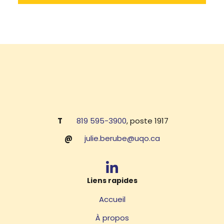
T
819 595-3900
, poste 1917
@
julie.berube@uqo.ca
Liens rapides
Accueil
À propos